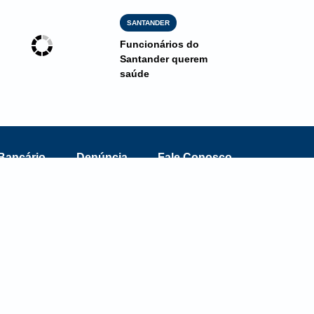
SANTANDER
Funcionários do
Santander querem
saúde
Bancário
Denúncia
Fale Conosco
m.br