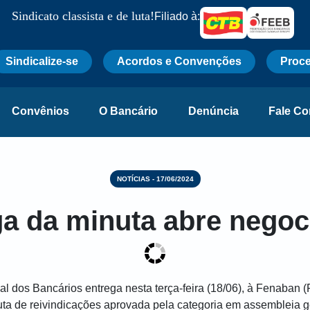
Sindicato classista e de luta!
Filiado à:
Sindicalize-se
Acordos e Convenções
Proce
Convênios
O Bancário
Denúncia
Fale C
NOTÍCIAS - 17/06/2024
ga da minuta abre negoc
 dos Bancários entrega nesta terça-feira (18/06), à Fenaban 
ta de reivindicações aprovada pela categoria em assembleia ge