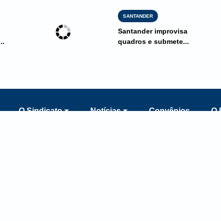
SANTANDER
Santander improvisa
..
quadros e submete...
O Sindicato
Notícias
Convênios
O 
eço
Contatos
ão Cristóvão 725, Santa
Tel:
(75) 3623-2422
 - Feira de Santana - BA
Email:
sindicato@bancariosfeira.co