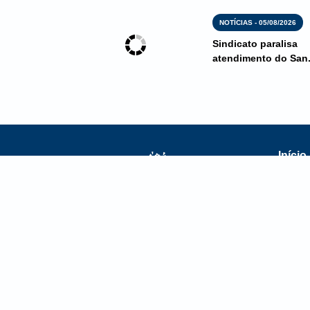
NOTÍCIAS - 05/08/2026
Sindicato paralisa
atendimento do San.
Início
Sindicato dos
Ender
Bancários de Feira de
Rua S
Santana/BA
Mônica