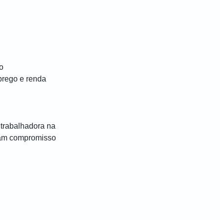
o
prego e renda
 trabalhadora na
nham compromisso